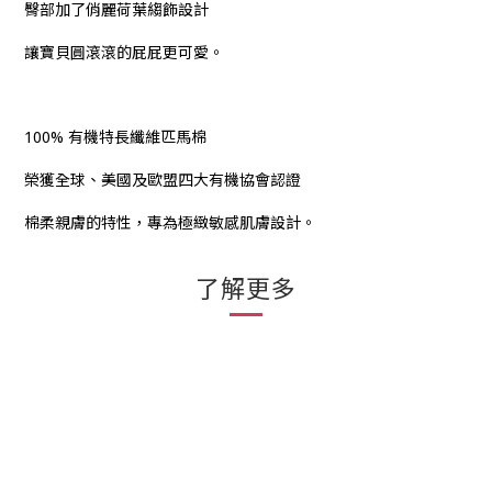
臀部加了俏麗荷葉縐飾設計
讓寶貝圓滾滾的屁屁更可愛。
100% 有機特長纖維匹馬棉
榮獲全球、美國及歐盟四大有機協會認證
棉柔親膚的特性，專為極緻敏感肌膚設計。
了解更多