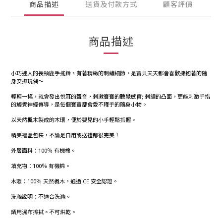
商品描述
送貨及付款方式
顧客評價
商品描述
小巧迷人的長頸鹿手搖鈴，有著精緻的刺繡細節，是寶貝天天都會喜歡擁抱著的隨
身安撫玩偶～
輕輕一搖，就會發出悅耳的聲音，刺激寶寶的聽覺感官; 刺繡的凸面，更能刺激手指
的觸覺神經傳導，是每個寶寶都會愛不釋手的隨身小物。
以天然楓木製成的木環，便於嬰兒的小手輕鬆抓握。
精美禮盒包裝，不論是自用或送禮都很完美！
外層面料：100％ 有機棉。
填充物：100％ 有機棉。
木環：100％ 天然楓木，通過 CE 安全認證。
洗滌說明：不適合洗滌。
請用濕布擦拭。不可烘乾。