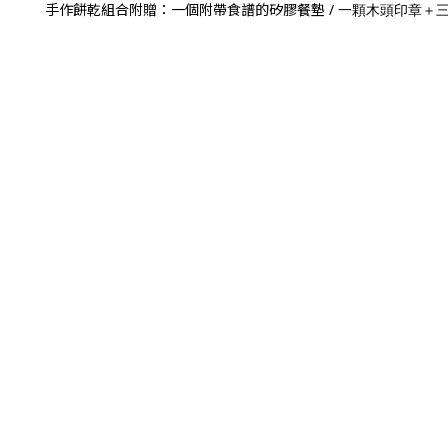
手作餅乾
組合附贈：一個附帶食譜的矽膠餐墊 /
一顆木頭印章＋