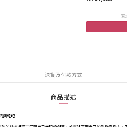
若
送貨及付款方式
商品描述
的餅乾吧！
親手作餅乾的烘培過程來展現自己無限的創意，並嘗試表現自己的手指靈活力