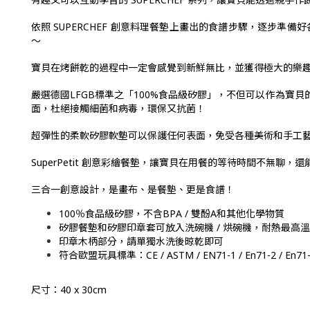
依照 SUPERCHEF 創意料理餐墊上畫出的食譜步驟，逐步準備
～
寶貝在烤餅乾的過程中一定會感覺到新鮮無比，並獲得極大的樂趣，和
嚴選德國LFGB標準之「100%食品級矽膠」，不但可以作為
面，杜絕接觸細菌和病毒，環保又抗菌！
超彈性的柔軟矽膠軟墊可以保護任何表面，免受各種美術和手工
SuperPetit 創意彩繪餐墊，讓寶貝在用餐的等待時間不無
三合一創意設計，是畫布、是餐墊、更是食譜！
100％食品級矽膠，不含BPA / 雙酚A和其他化學物質
矽膠餐墊和矽膠印章套可放入洗碗機 / 烘碗機，耐熱最高溫度 
印章木柄部分，請單獨水洗後晾乾即可
符合歐盟玩具標準：CE / ASTM / EN71-1 / En71-2 / En71
尺寸：40 x 30cm