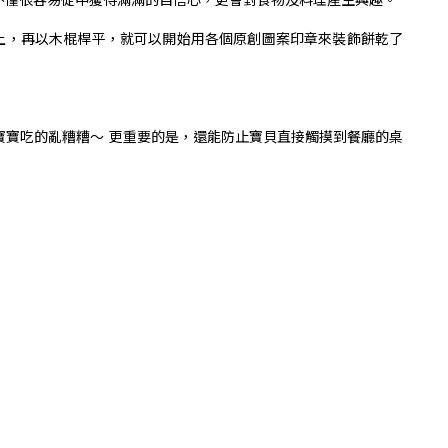
矽膠軟墊上，再以木棍桿平，就可以開始用各個原創圖案印章來裝飾餅乾了
寶寶吃的亂糟糟～ 更重要的是，還能防止寶貝直接觸摸到餐廳的桌