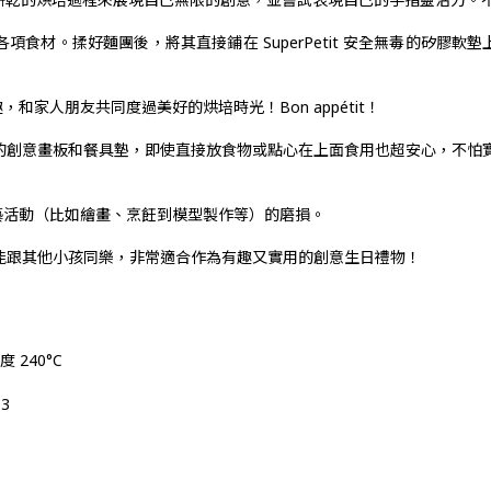
好各項食材。揉好麵團後，將其直接鋪在 SuperPetit 安全無毒的
家人朋友共同度過美好的烘培時光！Bon appétit！
寶貝的創意畫板和餐具墊，即使直接放食物或點心在上面食用也超安心，不怕
藝活動（比如繪畫、烹飪到模型製作等）的磨損。
聊，還能跟其他小孩同樂，非常適合作為有趣又實用的創意生日禮物！
240°C
-3