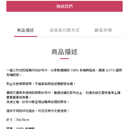
聯絡我們
商品描述
送貨及付款方式
顧客評價
商品描述
一組三件式的經典印花紗布巾，以柔軟細緻的 100% 有機棉製成，通過 GOTS 國際
有機認證。
附上灰色棉質緞帶，不論是自用或送禮都很合適！
實用又兼具多用途的棉柔紗布巾，最適合鋪在尿布台上、也適合放在嬰兒推車上讓
寶寶蓋著或抱著。
洗滌之後，紗布巾將呈現出略帶紋理的質地。
提供不同的印花組合，可在日常中交替使用。
尺寸：70x70cm
質量：100％ 有機棉