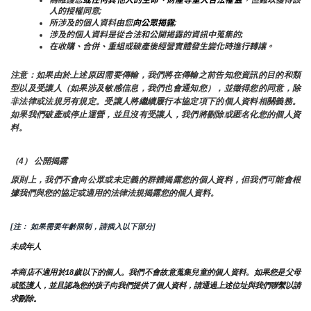
人的授權同意;
所涉及的個人資料由您
向公眾揭露
;
涉及的個人資料是從合法和公開揭露的資訊中蒐集的;
在收購、合併、重組或破產後經營實體發生變化時進行轉讓。
注意：如果由於上述原因需要傳輸，我們將在傳輸之前告知您資訊的目的和類
型以及受讓人（如果涉及敏感信息，我們也會通知您），並徵得您的同意，除
非法律或法規另有規定。受讓人將繼續履行本協定項下的個人資料相關義務。
如果我們破產或停止運營，並且沒有受讓人，我們將刪除或匿名化您的個人資
料。
（4） 公開揭露
原則上，我們不會向公眾或未定義的群體揭露您的個人資料，但我們可能會根
據我們與您的協定或適用的法律法規揭露您的個人資料。
[注： 如果需要年齡限制，請插入以下部分]
未成年人
本商店不適用於18歲以下的個人。我們不會故意蒐集兒童的個人資料。如果您是父母
或監護人，並且認為您的孩子向我們提供了個人資料，請通過上述位址與我們聯繫以請
求刪除。