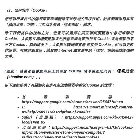
（3）如何管理「Cookie」
您可以根據自己的偏好來管理或刪除某些類別的追蹤技術。許多瀏覽器都具有
「請勿追蹤」功能，可向商店發送「請勿追蹤」 請求。
除了我們提供的控制之外，您還可以選擇在其互聯網瀏覽器中啟用或禁用
Cookie。大多數互聯網瀏覽器還允許您選擇是禁用所有 Cookie 還是僅禁用第
三方 Cookie。默認情況下，大多數互聯網瀏覽器 都接受 Cookie，但可以更改
此設置。有關詳細資訊，請參閱 Internet 瀏覽器中的「説明」功能表或設備的
文件。
隱私政策
[注意： 請務必根據您商店上的當前 COOKIE 清單檢查此列表： 
（shopline.com）。
]
以下連結提供了有關如何在所有主流瀏覽器中控制 Cookie 的說明：
谷歌瀏覽器：
https://support.google.com/chrome/answer/95647?hl=en
IE：https://support.microsoft.com/en-
us/help/260971/description-of-cookies
Safari（桌面版）：https://support.apple.com/kb/PH5042?
locale=en_US
火狐瀏覽器：https://support.mozilla.org/en-US/kb/cookies-
information-websites-store-on-your-computer?
redirectlocale=en-US&redirectslug=Cookies