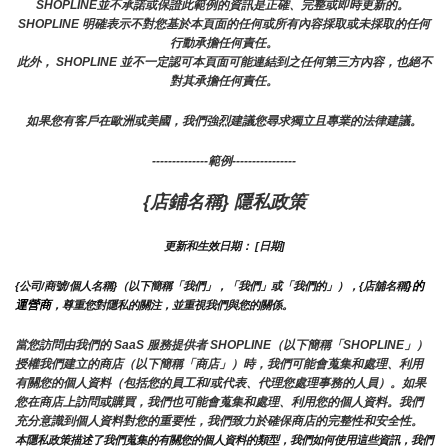
SHOPLINE並不承諾或保證此範例的資訊是正確、完整或即時更新的。 
SHOPLINE 明確表示不對您基於本頁面的任何或所有內容採取或未採取的任何
行動承擔任何責任。
此外， SHOPLINE 並不一定認可本頁面可能連結到之任何第三方內容，也絕不
對其承擔任何責任。
如果您有客戶在歐洲或美國，我們強烈建議您尋求獨立且專業的法律建議。
--------------範例----------------
{店鋪名稱} 隱私政策
更新和生效日期： [日期]
}的
{公司/商號/個人名稱}（以下簡稱「我們」，「我們」或「我們的」），{店舖名稱
運營商
，尊重您對隱私的關注，並重視我們與您的關係。 
當您訪問由我們的 SaaS 服務提供者 SHOPLINE（以下簡稱「SHOPLINE」）
授權我們建立的商店（以下簡稱「商店」）時，我們可能會蒐集和處理、利用
有關您的個人資料（包括您的員工和/或代表、代理您處理事務的人員）。如果
您在商店上訪問或購買，我們也可能會蒐集和處理、利用您的個人資料。我們
充分意識到個人資料對您的重要性，我們致力於確保商店的完整性和安全性。
本隱私政策描述了我們蒐集的有關您的個人資料的類型，我們如何使用這些資訊，我們