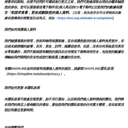
律要求的限制。在授予訪問許可權或進行更正之前，我們可能會採取合理的步驟來驗證
您的身份。您可以通過發送電子郵件至{插入商店的CS電子郵件][注意我們的數據保護
來請求查看，更改或刪除您的個人資料
官「
。
 [注意：添加您所在司法管轄區的數
據保護機構的聯繫資訊或商店。例如：
https://ico.org.uk/make-a-complaint/
]
我們如何保護個人資料
我們維護適當的管理，技術和物理保護措施，旨在保護您提供的個人資料免受意外，非
法或未經授權的破壞，丟失，更改，訪問，揭露或使用。但是，沒有任何系統是完美安
全零疑慮的，我們不能保證有關您的資訊在任何情況下都將保持安全，包括您的數據在
傳輸給我們期間的安全性或您行動裝置上數據的安全性。
隱私政策 
有關SHOPLINE如何保留和保護個人資料的資訊，請參閱 
SHOPLINE
（https://shopline.tw/about/privacy）。 
我們如何更新 本隱私政策 
本隱私政策可能會定期更新，恕不另行通知，以反映我們個人資料慣例的變化。我們將
在我們的商店上發佈醒目的通知，通知您我們的隱私政策的任何重大變更，並在政策頂
部註明最近更新時間。
如何聯繫我們