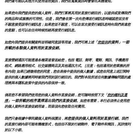
我們還可能以其他方式使用這些資訊，我們在蒐集資訊時會發出具體通知。
如果您向我們提供您的個人資料，我們打算將其用於直接行銷目的，以提供或宣傳我們
的商品和/或服務的可用性。但是，我們會在第一次向您傳送行銷訊息時確認您並沒有
不願意接受該等行銷訊息；如果您並不願意，可以在首次接受行銷訊息時向我們表達您
的意願，也可以在任何時候拒絕再接受行銷訊息。
「
的資料」一節
如您向我們提供有關資料並明確同意該等用途，我們可將上述
您提供
所載的各類個人資料用於直接促銷。
直接營銷通訊可能透過各種渠道發送給您，包括 電話、郵寄、電郵、簡訊、手機應用
程式、網路應用程式、社交媒體商店及其他通訊方式。 [注意：包括適用於您業務的所
有內容] 如果已經徵得您的同意，您在表格中提供的個人數據，或您在同意上述訂閱時
提供的個人數據將同時被我們用於該行銷目的。我們對本段所述任何數據傳輸問題的處
理將與本隱私政策中提供的內容保持一致。
倘若您不希望我們使用您的個人資料作直接促銷，您可隨時按照下文「
您的權利及選
」一節所載的程序選擇退出我們的直接促銷
擇
。如您有需要，本行必須停止使用您
的個人資料作直接促銷用途，而毋須向您收取任何費用。
您提供的個人資料用於直接行銷
我們只會根據中華民國個人資料保護法，將
。我們
的直接行銷內容可能有幾種形式，包括但不限於行銷郵件、電子郵件和簡訊，其詳情列
於以下小節。