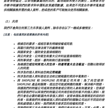
簽署保密協定，以管理數據處理的目的、處理期限和雙方的責任，並將要求合
作夥伴根據我們的要求和本隱私政策處理數據。如果您不同意合作夥伴蒐集提
供相關服務所需的個人資料，您或您的客戶可能無法使用相關服務。
（2） 共用
我們不會與任何第三方共享個人資料，除非存在以下一種或多種情況：
[注意： 包括適用於您業務的所有內容]
根據您的要求，或經您事先明確授權或同意;
與履行我們在法律法規下的義務有關;
與國家安全、國防安全直接相關的;
與公共安全、公共衛生和重大公共利益直接相關的;
與刑事偵查、起訴、審判和執行直接相關;
為維護您
或任何其他人的生命、財產等重大合法權益
，但難以取得該
人的同意;
所涉及的個人資料由您
向公眾揭露
;
所涉及的個人資料是從合法和公開揭露的資訊中蒐集的。
與 SHOPLINE 和 SHOPLINE 的附屬公司共用：為了向您提供 
SHOPLINE 產品和服務，提出您可能感興趣的推薦，解決帳戶問題，
保護我們的附屬公司或其他使用者或公眾的人身和財產安全，您承認
並同意我們可以與我們的附屬公司共用您和您的客戶的個人資料。我
們只會在必要的範圍內共享個人資料，並受本隱私政策規定的目的的
約束。如果我們共用敏感個人資料或我們的關聯公司出於不同目的使
用和處理個人資料，我們將再次尋求您的授權和同意。
與我們的第三方合作夥伴共享：我們只會出於合法、正當、必要、具