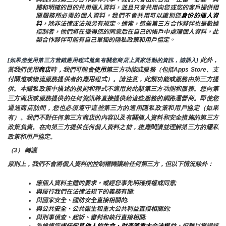
體和明確的目的共用個人資料，並且只會共用向您或您的客戶提供相
關服務所必需的個人資料。我們不會共用可以識別您
身份的個人資
料
，除非法律或法規另有規定。通常，這些第三方合作夥伴也是數據
控制者，他們將在徵得您的同意后在自己的帳戶中處理個人資料。此
類合作夥伴可能有自己單獨的隱私政策和用戶協定。
 此外，
[如果您使用第三方营銷應用程式蒐集有關您商店上買家活動的資訊，請插入]
當我們使用
商店
時
，
我們可能會
使用
第三方功能或服務（包括Apps Store、支
付閘道或物流服務提供者的應用程式）。請注意，此類功能或服務由第三方提
供。本隱私政策中描述的規則和程式不適用於此類第三方功能和服務。您向第
三方商店或服務提供的任何資訊將直接提供給這些服務的網路運營商。即使您
通過商店訪問，您也必須遵守這些第三方的適用隱私政策和用戶協定（如果
有）。我們不對任何第三方商店的內容以及有關個人資料和安全措施的第三方
政策負責。在向第三方提供任何個人資料之前，您應閱讀並理解第三方的隱私
政策和用戶協定。
（3） 轉讓
原則上，我們不會將個人資料的控制權轉讓給任何第三方，但以下情況除外：
應個人資料主體的要求，或經您事先明確授權或同意;
與履行我們在法律法規下的義務有關;
與國家安全、國防安全直接相關的;
與公共安全、公共衛生和重大公共利益直接相關的;
與刑事偵查、起訴、審判和執行直接相關;
為維護您
或任何其他人的生命、財產等重大合法權益
，但難以獲得該