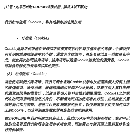
[注意：如果已啟動 COOKIE/追蹤技術，請插入以下部分]
我們如何使用「Cookie」和其他類似的追蹤技術
什麼是「Cookie」
Cookie是商店伺服器在登錄商店或瀏覽商店內容時存儲在您的電腦，手機或任
何其他智慧終端設備中的小檔，通常包含標識符，商店名稱以及一些數位和字
元。當您再次訪問該商店時，該商店可以通過Cookie識別您的瀏覽器。Cookie 
可能會存儲使用者偏好和其他資訊。
（2） 如何使用「Cookie」
當您使用我們的商店時，我們可能會通過Cookie或類似技術蒐集個人資料主體
的設備型號、操作系統、設備標識碼和登錄IP位址資訊，並緩存個人資料主體
的瀏覽資訊和點擊資訊，以便查看個人資料主體的網路環境。Cookies允許我
們在訪問商店時識別您的身份，不斷優化商店的使用者友好性，並根據您的需
求對商店進行調整。您也可以更改瀏覽器的設置，以便瀏覽器不接受我們商店
上的Cookie，但這可能會影響您對商店某些功能的使用。
在SHOPLINE中我們所建立的商店上，藉助Cookie和其他類似技術，我們可以
識別您是否是我們的既有使用者或者會員，而無需在每個頁面上重新登錄和進
行身份驗證。