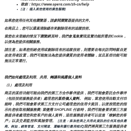
歌劇：https://www.opera.com/zh-cn/help
[注： 插入其他使用的廣告服務]
如果您使用任何其他瀏覽器，請參閱瀏覽器提供的文件。
在商店上，您可以通過清除緩存來刪除現有的追蹤技術。
當您在未登錄的情況下瀏覽網頁時，我們會蒐集實現流覽功能所需的Cookie，
以便為您提供相關服務。
請注意，如果您拒絕使用或刪除現有的追蹤技術，則需要在每次訪問時親自更
改使用者設置，我們可能無法為您提供優質的使用者體驗，並且某些功能可能
無法正常運行。
我們如何處理及利用、共用、轉讓和揭露個人資料
（1） 處理及利用
商店的某些功能可能由我們的第三方合作夥伴提供，我們可能會委託合作夥伴
（包括技術服務提供者）處理您的
某些個人資料
。 例如，當您使用自動支付功
能時，我們可能會要求第三方支付公司處理您的信用卡資訊，以便按照您的指
示向您收取相關服務費; 當
使用 
SHOPLINE 付款時，我們可能會要求第三方服
務提供者處理您和您客戶的個人資料，這些服務提供者可以促進「瞭解您的客
戶」以及交易監控和風險管理。 
 [注意：添加您與之共用此資訊的任何其他供應
我們將與第三方服務提供者
商。例如，銷售管道、支付閘道、運輸和履行應用程式]