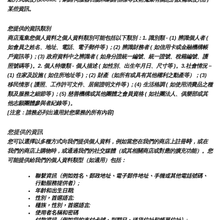
某些資訊。
您提供的資訊類別
商店蒐集您個人資料之個人資料類別可能包括以下類別：1. 識別類 - (1) 辨識個人者 ( 
如會員之姓名、地址、電話、電子郵件等 )；(2) 辨識財務者 ( 如信用卡或金融機構帳
戶資訊等 )；(3) 政府資料中之辨識者 ( 如身分證統一編號、統一證號、稅籍編號、護
照號碼等 )。2. 個人特徵類 - 個人描述 ( 如性別、出生年月日、尺寸等 )。3.社會情況 – 
(1) 住家及設施 ( 如住所地址等 )；(2) 財產（如所有或具有其他權利之動產等）；(3) 
移民情形 ( 護照、工作許可文件、居留證明文件等 )；(4) 生活格調 ( 如使用消費品之種
類及服務之細節等 )；(5) 慈善機構或其他團體之會員資格 ( 如社團法人、俱樂部或其
他志願團體參與者紀錄等 )。
[注意：請務必列出適用於您業務的所有內容]
您提供的資訊
時
您可以選擇以多種方式向我們提供個人資料，例如當您在我們的商店上註冊
，或在
我們的商店上購物時，或通過我們的社交媒體（或其相關商店或對應的擴充功能）。您
可能提供給我們的個人資料類型（如適用）包括：
聯繫資訊（例如姓名、郵政地址、電子郵件地址、手機或其他電話號碼、
行動服務提供者）;
年齡和出生日期;
性別，首選語言;
種族，性別，首選語言;
使用者名稱和密碼
付款資訊（例如您的支付卡號、到期日、送貨位址和帳單位址）;