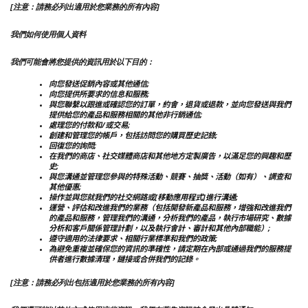
[注意：請務必列出適用於您業務的所有內容]
我們如何使用個人資料
我們可能會將您提供的資訊用於以下目的：
向您發送促銷內容或其他通信;
向您提供所要求的信息和服務;
與您聯繫以跟進或確認您的訂單，約會，退貨或退款，並向您發送與我們
提供給您的產品和服務相關的其他非行銷通信;
處理您的付款和/或交易;
創建和管理您的帳戶，包括訪問您的購買歷史記錄;
回復您的詢問;
在我們的商店、社交媒體商店和其他地方定製廣告，以滿足您的興趣和歷
史;
與您溝通並管理您參與的特殊活動、競賽、抽獎、活動（如有）、調查和
其他優惠;
操作並與您就我們的社交網路或[移動應用程式]進行溝通;
運營、評估和改進我們的業務（包括開發新產品和服務，增強和改進我們
的產品和服務，管理我們的溝通，分析我們的產品，執行市場研究、數據
分析和客戶關係管理計劃，以及執行會計、審計和其他內部職能）;
遵守適用的法律要求、相關行業標準和我們的政策;
為避免重複並確保您的資訊的準確性，請定期在內部或通過我們的服務提
供者進行數據清理，鏈接或合併我們的記錄。
[注意：請務必列出包括適用於您業務的所有內容]