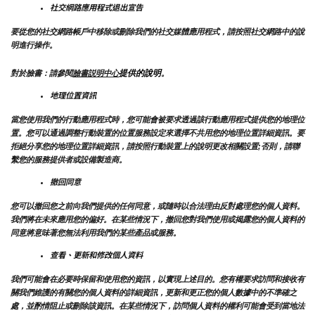
社交網路應用程式退出宣告
要從您的社交網路帳戶中移除或刪除我們的社交媒體應用程式，請按照社交網路中的說
明進行操作。
提供的說明
對於臉書：請參閱
臉書説明中心
。
地理位置資訊
當您使用我們的行動應用程式時，您可能會被要求透過該行動應用程式提供您的地理位
置。您可以通過調整行動裝置的位置服務設定來選擇不共用您的地理位置詳細資訊。要
拒絕分享您的地理位置詳細資訊，請按照行動裝置上的說明更改相關設置;否則，請聯
繫您的服務提供者或設備製造商。
撤回同意
您可以撤回您之前向我們提供的任何同意，或隨時以合法理由反對處理您的個人資料。
我們將在未來應用您的偏好。在某些情況下，撤回您對我們使用或揭露您的個人資料的
同意將意味著您無法利用我們的某些產品或服務。
查看、更新和修改個人資料
我們可能會在必要時保留和使用您的資訊，以實現上述目的。您有權要求訪問和接收有
關我們維護的有關您的個人資料的詳細資訊，更新和更正您的個人數據中的不準確之
處，並酌情阻止或刪除該資訊。在某些情況下，訪問個人資料的權利可能會受到當地法