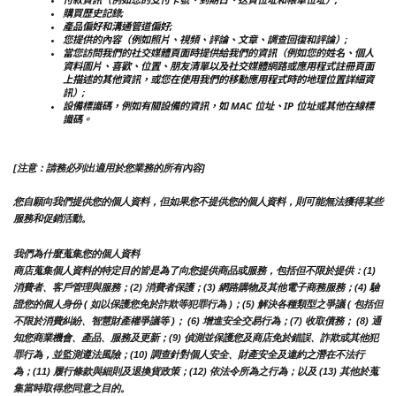
購買歷史記錄;
產品偏好和溝通管道偏好;
您提供的內容（例如照片、視頻、評論、文章、調查回復和評論）;
當您訪問我們的社交媒體頁面時提供給我們的資訊（例如您的姓名、個人
資料圖片、喜歡、位置、朋友清單以及社交媒體網路或應用程式註冊頁面
上描述的其他資訊，或您在使用我們的移動應用程式時的地理位置詳細資
訊）;
設備標識碼，例如有關設備的資訊，如 MAC 位址、IP 位址或其他在線標
識碼。
[注意：請務必列出適用於您業務的所有內容]
您自願向我們提供您的個人資料，但如果您不提供您的個人資料，則可能無法獲得某些
服務和促銷活動。
我們為什麼蒐集您的個人資料
商店蒐集個人資料的特定目的皆是為了向您提供商品或服務，包括但不限於提供：(1) 
消費者、客戶管理與服務；(2) 消費者保護；(3) 網路購物及其他電子商務服務；(4) 驗
證您的個人身份 ( 如以保護您免於詐欺等犯罪行為 )；(5) 解決各種類型之爭議 ( 包括但
不限於消費糾紛、智慧財產權爭議等 )； (6) 增進安全交易行為；(7) 收取債務； (8) 通
知您商業機會、產品、服務及更新；(9) 偵測並保護您及商店免於錯誤、詐欺或其他犯
罪行為，並監測遵法風險；(10) 調查針對個人安全、財產安全及違約之潛在不法行
為；(11) 履行條款與細則及退換貨政策；(12) 依法令所為之行為；以及 (13) 其他於蒐
集當時取得您同意之目的。