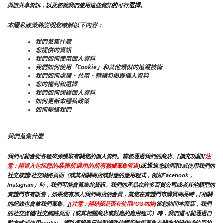
的
選擇。
與誰共享資訊，以及您就我們使用這些資訊
可行
本隱私政策將説明您瞭解以下內容：
我們蒐集什麼
您提供的資訊
我們如何使用個人資料
我們如何使用「Cookie」和其他類似的追蹤技術
我們如何處理、共用、轉讓和揭露個人資料
您的權利和選擇
我們如何保護個人資料
如何更新本隱私政策
如何聯絡我們
我們蒐集什麼
我們可能會從各種來源獲取有關您的個人資料。當您通過我們的商店、[擴充功能][
注
您的業務所適用的所有
或通過
意：請置入包括
數據蒐集管道
]
您訪問和/或使用我們的
社交媒體/社交網路頁面（或其相關商店或對應的應用程式，例如Facebook，
Instagram）時，我們可能會蒐集此資訊。我們的產品在許多百貨公司或者其他類型的
實體門市有販售，如果您有加入我們商店的會員，當您在實體門市購買商品時，[相關
的紀錄也會被我們蒐集。]
[注意：請確認是否有使用POS功能]
當您訪問本商店，我們
的社交媒體/社交網路頁面（或其相關商店或對應的應用程式）時，我們還可能通過自
動方式或使用cookie，網路伺服器日誌和網路信標等技術蒐集有關您的設備或使用的